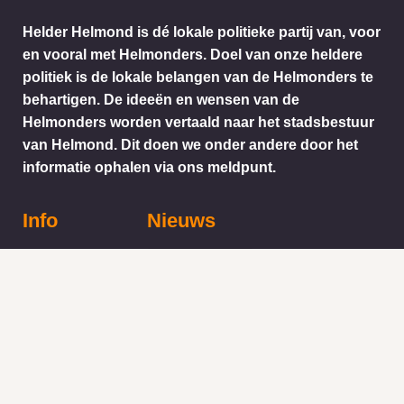
Helder Helmond is dé lokale politieke partij van, voor
en vooral met Helmonders. Doel van onze heldere
politiek is de lokale belangen van de Helmonders te
behartigen. De ideeën en wensen van de
Helmonders worden vertaald naar het stadsbestuur
van Helmond. Dit doen we onder andere door het
informatie ophalen via ons meldpunt.
Info
Nieuws
KVK:
BTW: 1718772
Helder Helmond Award
Mail:
secretariaat@helderhelmond.nl