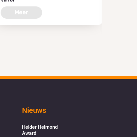
Is Helm
Meer
Me
Nieuws
Helder Helmond
Award