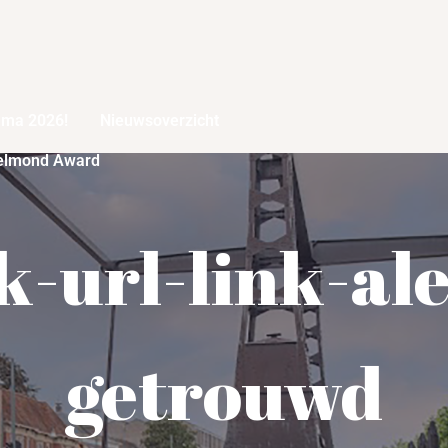
mma 2026!
Nieuwsoverzicht
elmond Award
k-url-link-al
getrouwd