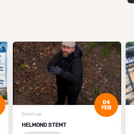
04
FEB
David Luijs
HELMOND STEMT