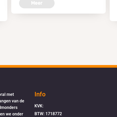
Meer
Info
oral met
langen van de
KVK:
elmonders
BTW: 1718772
oen we onder