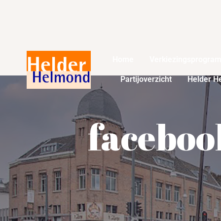
Home
Verkiezingsprogra
Partijoverzicht
Helder H
faceboo