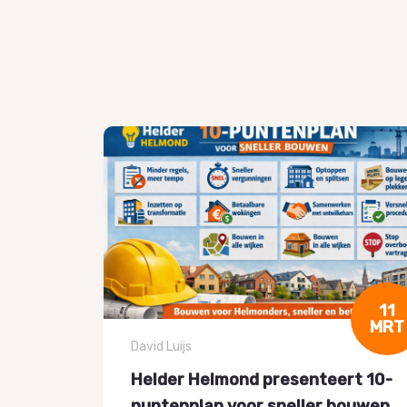
06
11
DEC
MRT
David Luijs
Helder Helmond presenteert 10-
hops:
puntenplan voor sneller bouwen