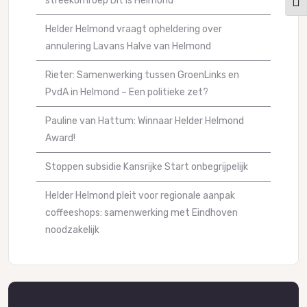
streekomroep Dit Is Helmond
Kies
Helder Helmond vraagt opheldering over
annulering Lavans Halve van Helmond
Rieter: Samenwerking tussen GroenLinks en
PvdA in Helmond – Een politieke zet?
Pauline van Hattum: Winnaar Helder Helmond
Award!
Stoppen subsidie Kansrijke Start onbegrijpelijk
Helder Helmond pleit voor regionale aanpak
coffeeshops: samenwerking met Eindhoven
noodzakelijk