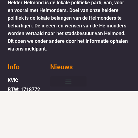
Helder Helmond is dé lokale politieke partij van, voor
en vooral met Helmonders. Doel van onze heldere
politiek is de lokale belangen van de Helmonders te
behartigen. De ideeën en wensen van de Helmonders
worden vertaald naar het stadsbestuur van Helmond.
Dit doen we onder andere door het informatie ophalen
via ons meldpunt.
Info
Nieuws
KVK:
BTW: 1718772
Helder Helmond Award
Mail:
secretariaat@helderhelmond.nl