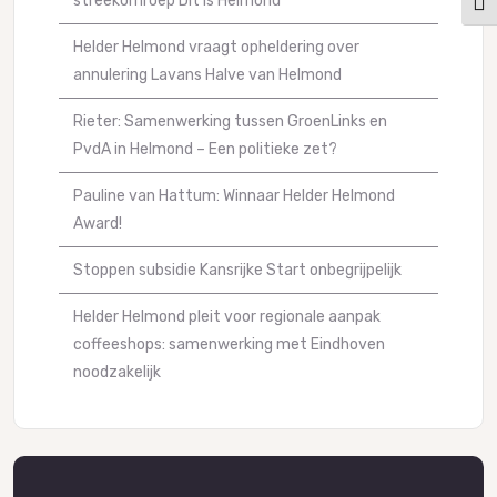
streekomroep Dit Is Helmond
Kies
Helder Helmond vraagt opheldering over
annulering Lavans Halve van Helmond
Rieter: Samenwerking tussen GroenLinks en
PvdA in Helmond – Een politieke zet?
Pauline van Hattum: Winnaar Helder Helmond
Award!
Stoppen subsidie Kansrijke Start onbegrijpelijk
Helder Helmond pleit voor regionale aanpak
coffeeshops: samenwerking met Eindhoven
noodzakelijk