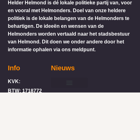
Helder Helmond is dé lokale politieke partij van, voor
en vooral met Helmonders. Doel van onze heldere
politiek is de lokale belangen van de Helmonders te
behartigen. De ideeën en wensen van de
Helmonders worden vertaald naar het stadsbestuur
van Helmond. Dit doen we onder andere door het
informatie ophalen via ons meldpunt.
Info
Nieuws
KVK:
BTW: 1718772
Helder Helmond Award
Mail:
secretariaat@helderhelmond.nl