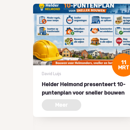
06
11
DEC
MRT
David Luijs
Helder Helmond presenteert 10-
hops:
puntenplan voor sneller bouwen
oven
Meer