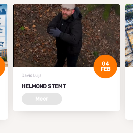
04
FEB
David Luijs
HELMOND STEMT
Meer