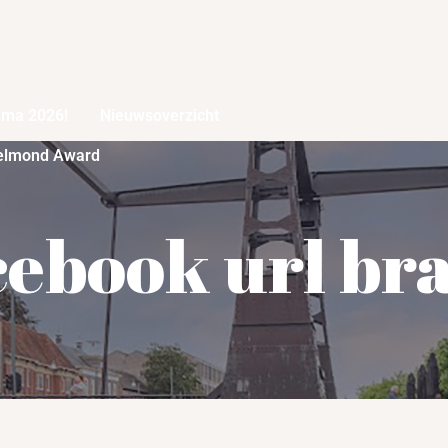
mma 2026!
Nieuwsoverzicht
elmond Award
cebook url br