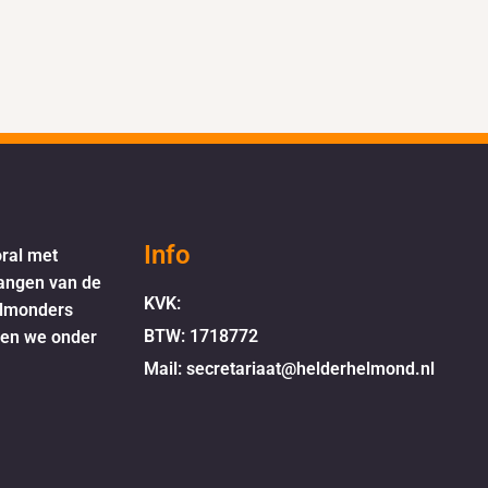
Info
oral met
langen van de
KVK:
elmonders
BTW: 1718772
oen we onder
Mail: secretariaat@helderhelmond.nl