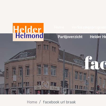
Home
Verkiezingsprogra
Partijoverzicht
Helder H
fa
Home
facebook url braak