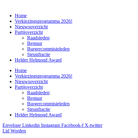
Home
Verkiezingsprogramma 2026!
Nieuwsoverzicht
Partijoverzicht
Raadsleden
Bestuur
Burgercommisieleden
Steunfractie
Helder Helmond Award
Home
Verkiezingsprogramma 2026!
Nieuwsoverzicht
Partijoverzicht
Raadsleden
Bestuur
Burgercommisieleden
Steunfractie
Helder Helmond Award
Envelope
Linkedin
Instagram
Facebook-f
X-twitter
Lid Worden