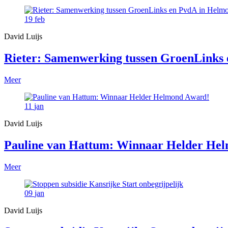
19
feb
David Luijs
Rieter: Samenwerking tussen GroenLinks e
Meer
11
jan
David Luijs
Pauline van Hattum: Winnaar Helder He
Meer
09
jan
David Luijs