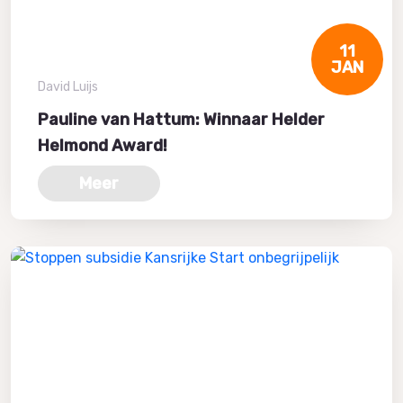
11
JAN
David Luijs
Pauline van Hattum: Winnaar Helder
Helmond Award!
Meer