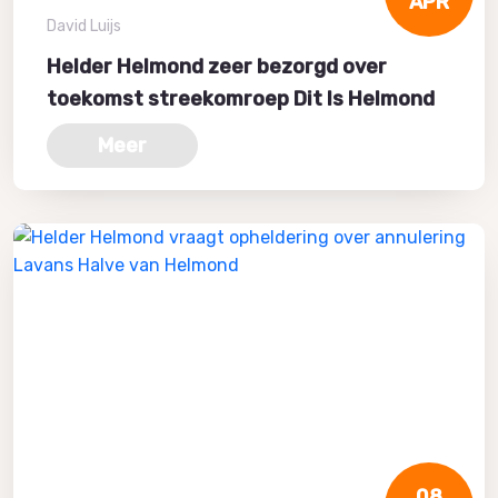
APR
David Luijs
Helder Helmond zeer bezorgd over
toekomst streekomroep Dit Is Helmond
Meer
08