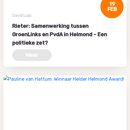
19
FEB
David Luijs
Rieter: Samenwerking tussen
GroenLinks en PvdA in Helmond – Een
politieke zet?
Meer