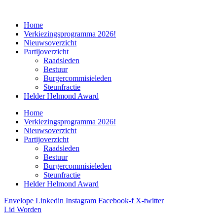
Home
Verkiezingsprogramma 2026!
Nieuwsoverzicht
Partijoverzicht
Raadsleden
Bestuur
Burgercommisieleden
Steunfractie
Helder Helmond Award
Home
Verkiezingsprogramma 2026!
Nieuwsoverzicht
Partijoverzicht
Raadsleden
Bestuur
Burgercommisieleden
Steunfractie
Helder Helmond Award
Envelope
Linkedin
Instagram
Facebook-f
X-twitter
Lid Worden