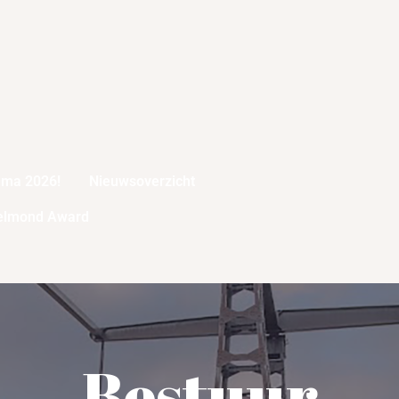
mma 2026!
Nieuwsoverzicht
elmond Award
Bestuur