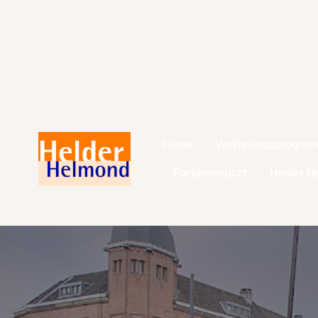
Home
Verkiezingsprogra
Partijoverzicht
Helder H