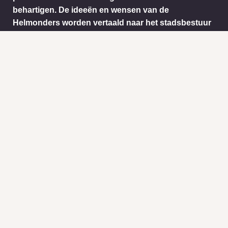
behartigen. De ideeën en wensen van de
Helmonders worden vertaald naar het stadsbestuur
van Helmond. Dit doen we onder andere door het
informatie ophalen via ons meldpunt.
Info
Nieuws
KVK:
BTW: 1718772
Helder Helmond Award
Mail:
secretariaat@helderhelmond.nl