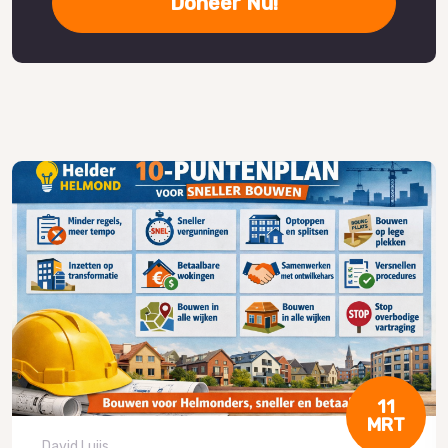
Doneer Nu!
11
MRT
David Luijs