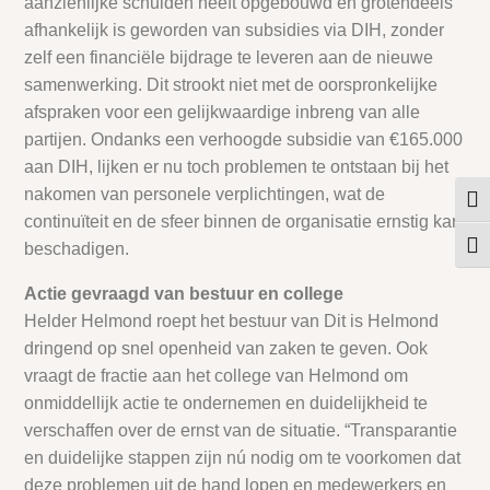
aanzienlijke schulden heeft opgebouwd en grotendeels
afhankelijk is geworden van subsidies via DIH, zonder
zelf een financiële bijdrage te leveren aan de nieuwe
samenwerking. Dit strookt niet met de oorspronkelijke
afspraken voor een gelijkwaardige inbreng van alle
partijen. Ondanks een verhoogde subsidie van €165.000
aan DIH, lijken er nu toch problemen te ontstaan bij het
nakomen van personele verplichtingen, wat de
Keuz
continuïteit en de sfeer binnen de organisatie ernstig kan
Kies
beschadigen.
Actie gevraagd van bestuur en college
Helder Helmond roept het bestuur van Dit is Helmond
dringend op snel openheid van zaken te geven. Ook
vraagt de fractie aan het college van Helmond om
onmiddellijk actie te ondernemen en duidelijkheid te
verschaffen over de ernst van de situatie. “Transparantie
en duidelijke stappen zijn nú nodig om te voorkomen dat
deze problemen uit de hand lopen en medewerkers en