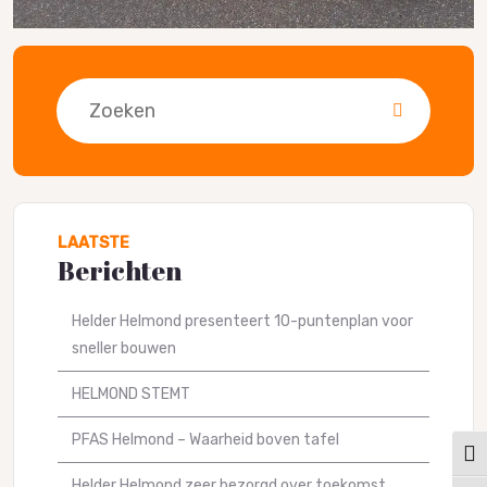
Zoeken
LAATSTE
Berichten
Helder Helmond presenteert 10-puntenplan voor
sneller bouwen
HELMOND STEMT
PFAS Helmond – Waarheid boven tafel
Keuz
Helder Helmond zeer bezorgd over toekomst