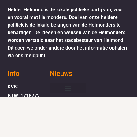
Helder Helmond is dé lokale politieke partij van, voor
en vooral met Helmonders. Doel van onze heldere
politiek is de lokale belangen van de Helmonders te
behartigen. De ideeën en wensen van de Helmonders
worden vertaald naar het stadsbestuur van Helmond.
Dit doen we onder andere door het informatie ophalen
via ons meldpunt.
Info
Nieuws
KVK:
BTW: 1718772
Helder Helmond Award
Mail:
secretariaat@helderhelmond.nl