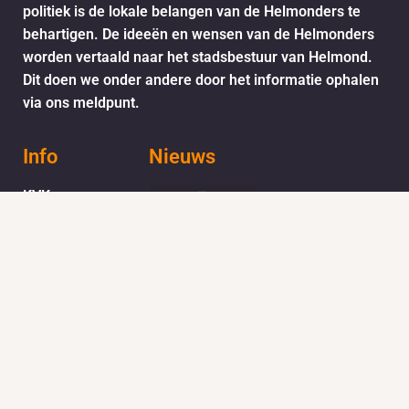
politiek is de lokale belangen van de Helmonders te
behartigen. De ideeën en wensen van de Helmonders
worden vertaald naar het stadsbestuur van Helmond.
Dit doen we onder andere door het informatie ophalen
via ons meldpunt.
Info
Nieuws
KVK:
BTW: 1718772
Helder Helmond Award
Mail:
secretariaat@helderhelmond.nl