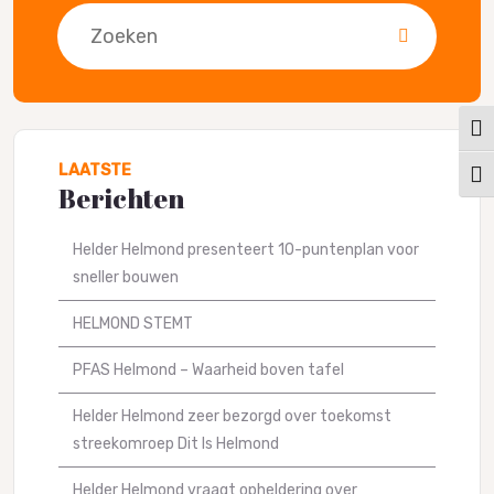
Zoeken
Keuz
LAATSTE
Kies
Berichten
Helder Helmond presenteert 10-puntenplan voor
sneller bouwen
HELMOND STEMT
PFAS Helmond – Waarheid boven tafel
Helder Helmond zeer bezorgd over toekomst
streekomroep Dit Is Helmond
Helder Helmond vraagt opheldering over