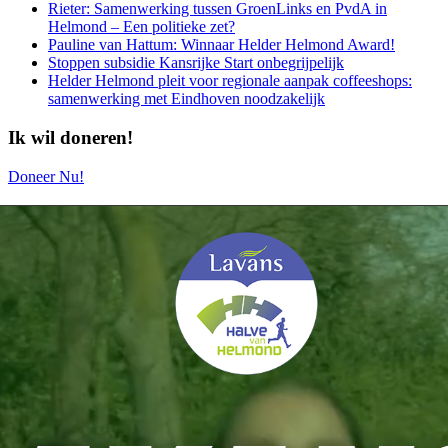
Rieter: Samenwerking tussen GroenLinks en PvdA in
Helmond – Een politieke zet?
Pauline van Hattum: Winnaar Helder Helmond Award!
Stoppen subsidie Kansrijke Start onbegrijpelijk
Helder Helmond pleit voor regionale aanpak coffeeshops:
samenwerking met Eindhoven noodzakelijk
Ik wil doneren!
Doneer Nu!