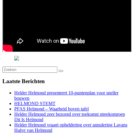
Laatste
Berichten
Helder Helmond presenteert 10-puntenplan voor sneller
bouwen
HELMOND STEMT
PFAS Helmond – Waarheid boven tafel
Helder Helmond zeer bezorgd over toekomst streekomroep
Dit Is Helmond
Helder Helmond vraagt opheldering over annulering Lavans
Halve van Helmond