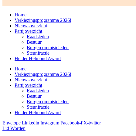
Home
Verkiezingsprogramma 2026!
Nieuwsoverzicht
Partijoverzicht
Raadsleden
Bestuur
Burgercommisieleden
Steunfractie
Helder Helmond Award
Home
Verkiezingsprogramma 2026!
Nieuwsoverzicht
Partijoverzicht
Raadsleden
Bestuur
Burgercommisieleden
Steunfractie
Helder Helmond Award
Envelope
Linkedin
Instagram
Facebook-f
X-twitter
Lid Worden