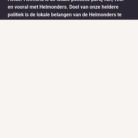
en vooral met Helmonders. Doel van onze heldere
politiek is de lokale belangen van de Helmonders te
behartigen. De ideeën en wensen van de Helmonders
worden vertaald naar het stadsbestuur van Helmond.
Dit doen we onder andere door het informatie ophalen
via ons meldpunt.
Info
Nieuws
KVK:
BTW: 1718772
Helder Helmond Award
Mail:
secretariaat@helderhelmond.nl