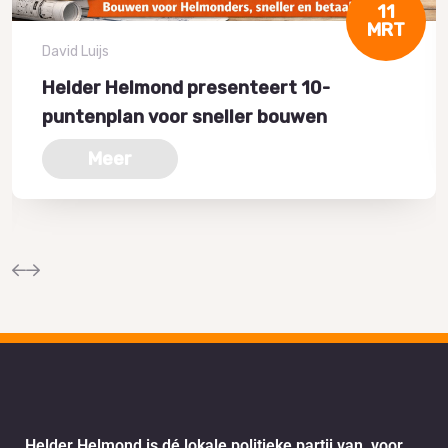
11
MRT
David Luijs
Helder Helmond presenteert 10-
puntenplan voor sneller bouwen
Meer
Helder Helmond is dé lokale politieke partij van, voor