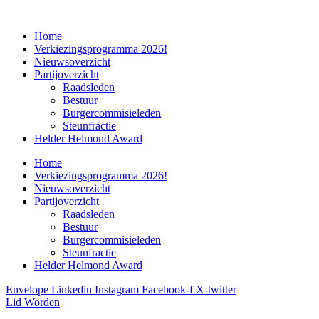
Home
Verkiezingsprogramma 2026!
Nieuwsoverzicht
Partijoverzicht
Raadsleden
Bestuur
Burgercommisieleden
Steunfractie
Helder Helmond Award
Home
Verkiezingsprogramma 2026!
Nieuwsoverzicht
Partijoverzicht
Raadsleden
Bestuur
Burgercommisieleden
Steunfractie
Helder Helmond Award
Envelope
Linkedin
Instagram
Facebook-f
X-twitter
Lid Worden