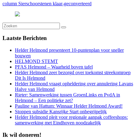
column Sierschoorstenen klaar-geconverteerd
Laatste
Berichten
Helder Helmond presenteert 10-puntenplan voor sneller
bouwen
HELMOND STEMT
PFAS Helmond – Waarheid boven tafel
Helder Helmond zeer bezorgd over toekomst streekomroep
Dit Is Helmond
Helder Helmond vraagt opheldering over annulering Lavans
Halve van Helmond
Rieter: Samenwerking tussen GroenLinks en PvdA in
Helmond – Een politieke zet?
Pauline van Hattum: Winnaar Helder Helmond Award!
Stoppen subsidie Kansrijke Start onbegrijpelijk
Helder Helmond pleit voor regionale aanpak coffeeshops:
samenwerking met Eindhoven noodzakelijk
Ik wil doneren!