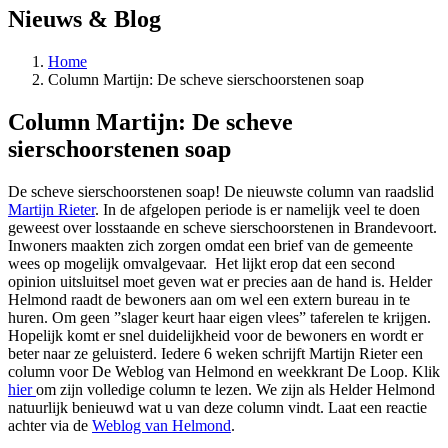
Nieuws & Blog
Home
Column Martijn: De scheve sierschoorstenen soap
Column Martijn: De scheve
sierschoorstenen soap
De scheve sierschoorstenen soap! De nieuwste column van raadslid
Martijn Rieter
. In de afgelopen periode is er namelijk veel te doen
geweest over losstaande en scheve sierschoorstenen in Brandevoort.
Inwoners maakten zich zorgen omdat een brief van de gemeente
wees op mogelijk omvalgevaar. Het lijkt erop dat een second
opinion uitsluitsel moet geven wat er precies aan de hand is. Helder
Helmond raadt de bewoners aan om wel een extern bureau in te
huren. Om geen ”slager keurt haar eigen vlees” taferelen te krijgen.
Hopelijk komt er snel duidelijkheid voor de bewoners en wordt er
beter naar ze geluisterd. Iedere 6 weken schrijft Martijn Rieter een
column voor De Weblog van Helmond en weekkrant De Loop. Klik
hier
om zijn volledige column te lezen. We zijn als Helder Helmond
natuurlijk benieuwd wat u van deze column vindt. Laat een reactie
achter via de
Weblog van Helmond
.