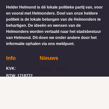
Helder Helmond is dé lokale politieke partij van, voor
en vooral met Helmonders. Doel van onze heldere
politiek is de lokale belangen van de Helmonders te
behartigen. De ideeën en wensen van de
Helmonders worden vertaald naar het stadsbestuur
van Helmond. Dit doen we onder andere door het
informatie ophalen via ons meldpunt.
Info
Nieuws
KVK:
BTW: 1718772
Helder Helmond Award
Mail:
secretariaat@helderhelmond.nl