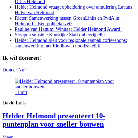
Dit Is Helmond
Helder Helmond vraagt opheldering over annulering Lavans
Halve van Helmond
Rieter: Samenwerking tussen GroenLinks en PvdA in
Helmond – Een politieke zet?
Pauline van Hattum: Winnaar Helder Helmond Award!
Stoppen subsidie Kansrijke Start onbegrijpelijk
Helder Helmond pleit voor regionale aanpak coffeeshops:
samenwerking met Eindhoven noodzakelijk
Ik wil doneren!
Doneer Nu!
11
mrt
David Luijs
Helder Helmond presenteert 10-
puntenplan voor sneller bouwen
Meer