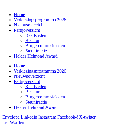
Home
Verkiezingsprogramma 2026!
Nieuwsoverzicht
Partijoverzicht
Raadsleden
Bestuur
Burgercommisieleden
Steunfractie
Helder Helmond Award
Home
Verkiezingsprogramma 2026!
Nieuwsoverzicht
Partijoverzicht
Raadsleden
Bestuur
Burgercommisieleden
Steunfractie
Helder Helmond Award
Envelope
Linkedin
Instagram
Facebook-f
X-twitter
Lid Worden