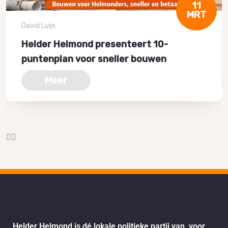
11
MRT
David Luijs
Helder Helmond presenteert 10-
puntenplan voor sneller bouwen
Meer
Helder Helmond is dé lokale politieke partij van, voor