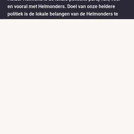
en vooral met Helmonders. Doel van onze heldere
politiek is de lokale belangen van de Helmonders te
behartigen. De ideeën en wensen van de Helmonders
worden vertaald naar het stadsbestuur van Helmond.
Dit doen we onder andere door het informatie ophalen
via ons meldpunt.
Info
Nieuws
KVK:
BTW: 1718772
Helder Helmond Award
Mail:
secretariaat@helderhelmond.nl