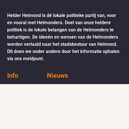
Helder Helmond is dé lokale politieke partij van, voor
en vooral met Helmonders. Doel van onze heldere
politiek is de lokale belangen van de Helmonders te
behartigen. De ideeën en wensen van de Helmonders
worden vertaald naar het stadsbestuur van Helmond.
Dit doen we onder andere door het informatie ophalen
via ons meldpunt.
Info
Nieuws
KVK:
BTW: 1718772
Helder Helmond Award
Mail:
secretariaat@helderhelmond.nl