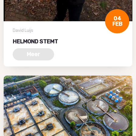
04
FEB
David Luijs
HELMOND STEMT
Meer