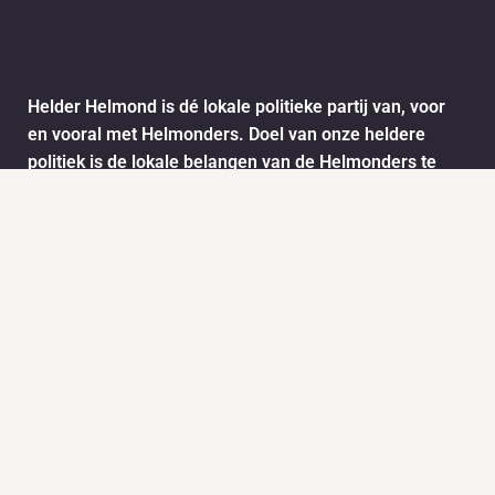
Helder Helmond is dé lokale politieke partij van, voor
en vooral met Helmonders. Doel van onze heldere
politiek is de lokale belangen van de Helmonders te
behartigen. De ideeën en wensen van de Helmonders
worden vertaald naar het stadsbestuur van Helmond.
Dit doen we onder andere door het informatie ophalen
via ons meldpunt.
Info
Nieuws
KVK:
BTW: 1718772
Helder Helmond Award
Mail:
secretariaat@helderhelmond.nl