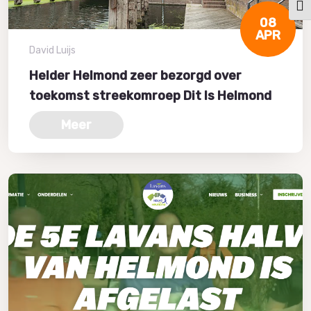
Kies
08
APR
David Luijs
Helder Helmond zeer bezorgd over
toekomst streekomroep Dit Is Helmond
Meer