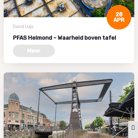
28
APR
David Luijs
PFAS Helmond – Waarheid boven tafel
Meer
Keuz