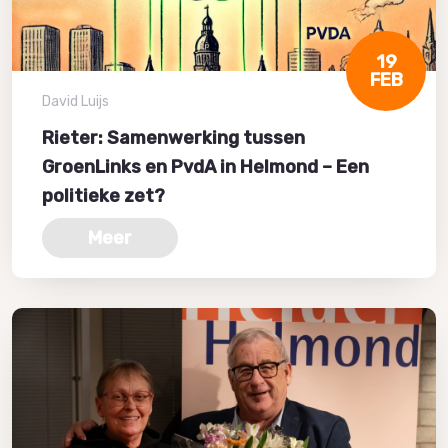
19
FEB
David Luijs
Rieter: Samenwerking tussen
GroenLinks en PvdA in Helmond – Een
politieke zet?
Meer