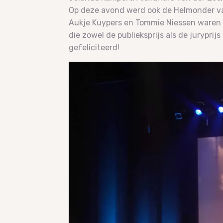
Op deze avond werd ook de Helmonder van
Aukje Kuypers en Tommie Niessen waren
die zowel de publieksprijs als de jurypri
gefeliciteerd!