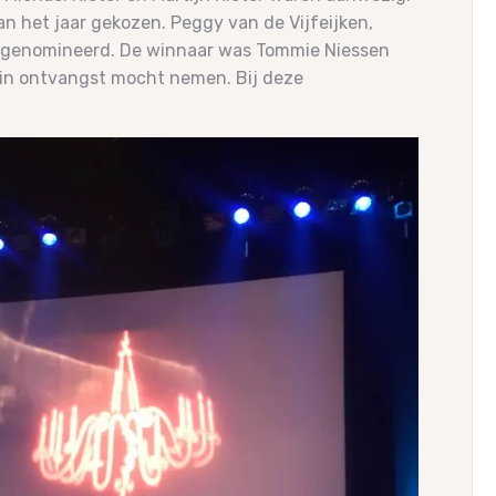
 het jaar gekozen. Peggy van de Vijfeijken,
 genomineerd. De winnaar was Tommie Niessen
js in ontvangst mocht nemen. Bij deze