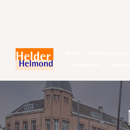
Home
Verkiezingsprogra
Partijoverzicht
Helder H