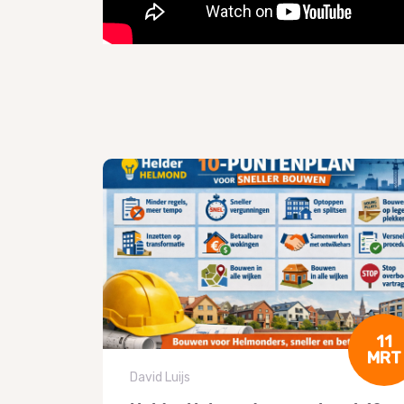
06
11
DEC
MRT
David Luijs