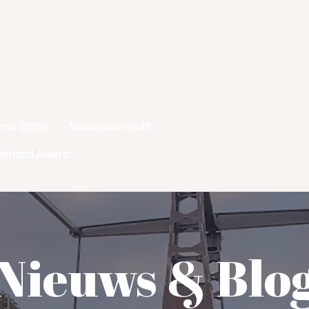
mma 2026!
Nieuwsoverzicht
elmond Award
Nieuws & Blo