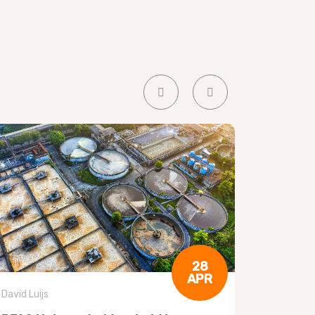
28
APR
David Luijs
David Luijs