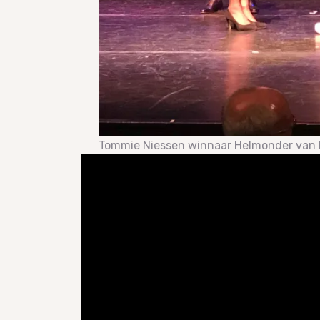
Tommie Niessen winnaar Helmonder van he