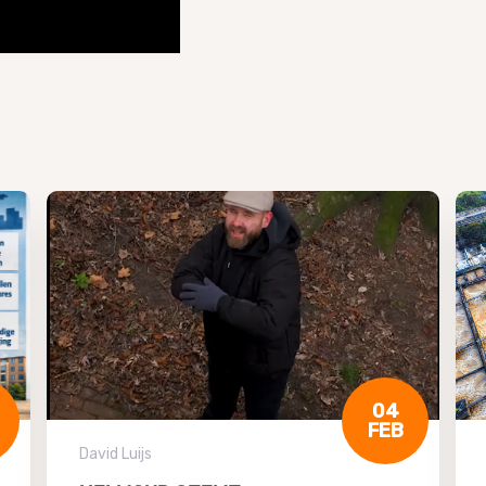
04
FEB
David Luijs