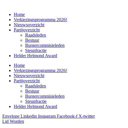
Home
Verkiezingsprogramma 2026!
Nieuwsoverzicht
Partijoverzicht
Raadsleden
Bestuur
Burgercommisieleden
Steunfractie
Helder Helmond Award
Home
Verkiezingsprogramma 2026!
Nieuwsoverzicht
Partijoverzicht
Raadsleden
Bestuur
Burgercommisieleden
Steunfractie
Helder Helmond Award
Envelope
Linkedin
Instagram
Facebook-f
X-twitter
Lid Worden