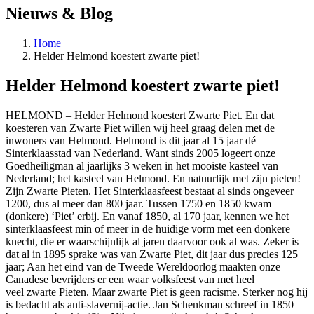
Nieuws & Blog
Home
Helder Helmond koestert zwarte piet!
Helder Helmond koestert zwarte piet!
HELMOND – Helder Helmond koestert
Zwarte
Piet
. En dat
koesteren van
Zwarte
Piet
willen wij heel graag delen met de
inwoners van Helmond. Helmond is dit jaar al 15 jaar dé
Sinterklaasstad van Nederland. Want sinds 2005 logeert onze
Goedheiligman al jaarlijks 3 weken in het mooiste kasteel van
Nederland; het kasteel van Helmond. En natuurlijk met zijn
piet
en!
Zijn
Zwarte
Piet
en. Het Sinterklaasfeest bestaat al sinds ongeveer
1200, dus al meer dan 800 jaar. Tussen 1750 en 1850 kwam
(donkere) ‘
Piet
’ erbij. En vanaf 1850, al 170 jaar, kennen we het
sinterklaasfeest min of meer in de huidige vorm met een donkere
knecht, die er waarschijnlijk al jaren daarvoor ook al was. Zeker is
dat al in 1895 sprake was van
Zwarte
Piet
, dit jaar dus precies 125
jaar; Aan het eind van de Tweede Wereldoorlog maakten onze
Canadese bevrijders er een waar volksfeest van met heel
veel
zwarte
Piet
en. Maar
zwarte
Piet
is geen racisme. Sterker nog hij
is bedacht als anti-slavernij-actie. Jan Schenkman schreef in 1850