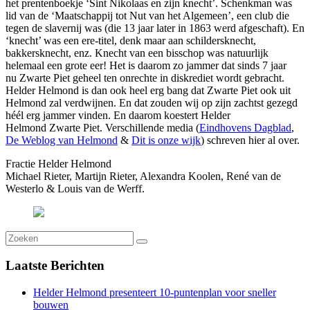
het prentenboekje ‘Sint Nikolaas en zijn knecht’. Schenkman was
lid van de ‘Maatschappij tot Nut van het Algemeen’, een club die
tegen de slavernij was (die 13 jaar later in 1863 werd afgeschaft). En
‘knecht’ was een ere-titel, denk maar aan schildersknecht,
bakkersknecht, enz. Knecht van een bisschop was natuurlijk
helemaal een grote eer! Het is daarom zo jammer dat sinds 7 jaar
nu
Zwarte
Piet
geheel ten onrechte in diskrediet wordt gebracht.
Helder Helmond is dan ook heel erg bang dat
Zwarte
Piet
ook uit
Helmond zal verdwijnen. En dat zouden wij op zijn zachtst gezegd
héél erg jammer vinden. En daarom koestert Helder
Helmond
Zwarte
Piet
. Verschillende media (
Eindhovens Dagblad
,
De Weblog van Helmond
&
Dit is onze wijk
) schreven hier al over.
Fractie Helder Helmond
Michael Rieter, Martijn Rieter, Alexandra Koolen, René van de
Westerlo & Louis van de Werff.
Laatste
Berichten
Helder Helmond presenteert 10-puntenplan voor sneller
bouwen