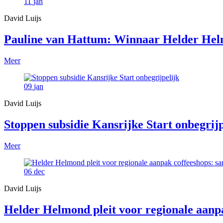
11
jan
David Luijs
Pauline van Hattum: Winnaar Helder He
Meer
09
jan
David Luijs
Stoppen subsidie Kansrijke Start onbegrijp
Meer
06
dec
David Luijs
Helder Helmond pleit voor regionale aan