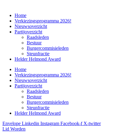
Home
Verkiezingsprogramma 2026!
Nieuwsoverzicht
Partijoverzicht
Raadsleden
Bestuur
Burgercommisieleden
Steunfractie
Helder Helmond Award
Home
Verkiezingsprogramma 2026!
Nieuwsoverzicht
Partijoverzicht
Raadsleden
Bestuur
Burgercommisieleden
Steunfractie
Helder Helmond Award
Envelope
Linkedin
Instagram
Facebook-f
X-twitter
Lid Worden