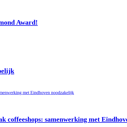
lmond Award!
elijk
pak coffeeshops: samenwerking met Eindhov