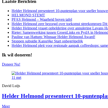
Laatste
Berichten
Helder Helmond presenteert 10-puntenplan voor sneller bouwe
HELMOND STEMT
PFAS Helmond – Waarheid boven tafel
Helder Helmond zeer bezorgd over toekomst streekomroep Dit
Helder Helmond vraagt opheldering over annulering Lavans 
Rieter: Samenwerking tussen GroenLinks en PvdA in Helmond 
Pauline van Hattum: Winnaar Helder Helmond Award!
Stoppen subsidie Kansrijke Start onbegrijpelijk
Helder Helmond pleit voor regionale aanpak coffeeshops: sa
Ik wil doneren!
Doneer Nu!
11
mrt
David Luijs
Helder Helmond presenteert 10-puntenpla
Meer