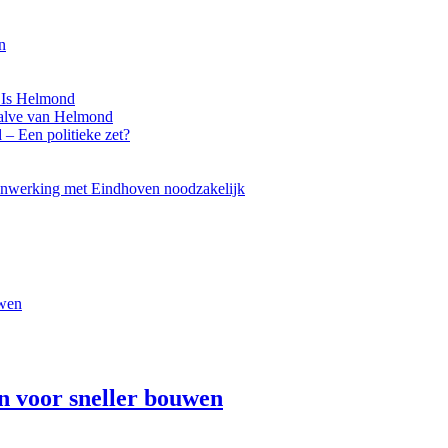
n
 Is Helmond
Halve van Helmond
– Een politieke zet?
menwerking met Eindhoven noodzakelijk
n voor sneller bouwen