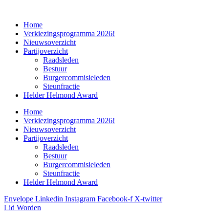
Home
Verkiezingsprogramma 2026!
Nieuwsoverzicht
Partijoverzicht
Raadsleden
Bestuur
Burgercommisieleden
Steunfractie
Helder Helmond Award
Home
Verkiezingsprogramma 2026!
Nieuwsoverzicht
Partijoverzicht
Raadsleden
Bestuur
Burgercommisieleden
Steunfractie
Helder Helmond Award
Envelope
Linkedin
Instagram
Facebook-f
X-twitter
Lid Worden