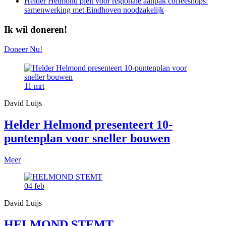
Helder Helmond pleit voor regionale aanpak coffeeshops:
samenwerking met Eindhoven noodzakelijk
Ik wil doneren!
Doneer Nu!
11
mrt
David Luijs
Helder Helmond presenteert 10-
puntenplan voor sneller bouwen
Meer
04
feb
David Luijs
HELMOND STEMT