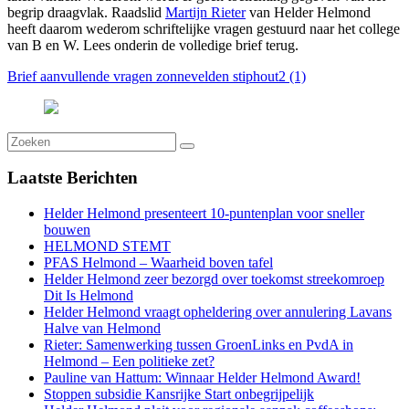
begrip draagvlak. Raadslid
Martijn Rieter
van Helder Helmond
heeft daarom wederom schriftelijke vragen gestuurd naar het college
van B en W. Lees onderin de volledige brief terug.
Brief aanvullende vragen zonnevelden stiphout2 (1)
Laatste
Berichten
Helder Helmond presenteert 10-puntenplan voor sneller
bouwen
HELMOND STEMT
PFAS Helmond – Waarheid boven tafel
Helder Helmond zeer bezorgd over toekomst streekomroep
Dit Is Helmond
Helder Helmond vraagt opheldering over annulering Lavans
Halve van Helmond
Rieter: Samenwerking tussen GroenLinks en PvdA in
Helmond – Een politieke zet?
Pauline van Hattum: Winnaar Helder Helmond Award!
Stoppen subsidie Kansrijke Start onbegrijpelijk