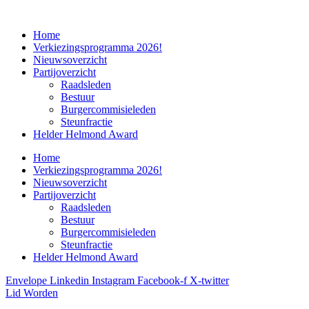
Home
Verkiezingsprogramma 2026!
Nieuwsoverzicht
Partijoverzicht
Raadsleden
Bestuur
Burgercommisieleden
Steunfractie
Helder Helmond Award
Home
Verkiezingsprogramma 2026!
Nieuwsoverzicht
Partijoverzicht
Raadsleden
Bestuur
Burgercommisieleden
Steunfractie
Helder Helmond Award
Envelope
Linkedin
Instagram
Facebook-f
X-twitter
Lid Worden