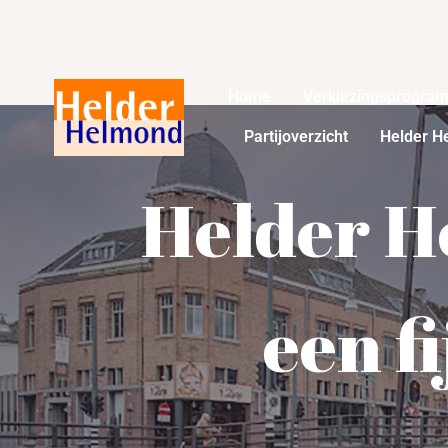
Home
Verkiezingsprogra
Partijoverzicht
Helder H
Helder H
een f