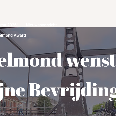
mma 2026!
Nieuwsoverzicht
elmond Award
elmond wenst
ijne Bevrijdin