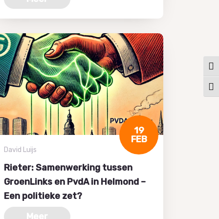
Keuz
Kies
19
FEB
David Luijs
Rieter: Samenwerking tussen
GroenLinks en PvdA in Helmond –
Een politieke zet?
Meer