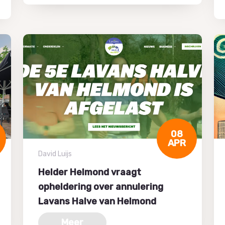
08
APR
David Luijs
Helder Helmond vraagt
opheldering over annulering
Lavans Halve van Helmond
Meer