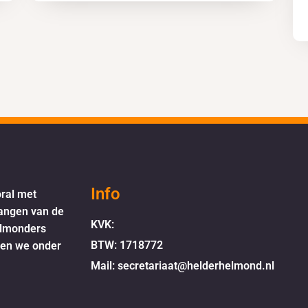
Info
oral met
langen van de
KVK:
elmonders
BTW: 1718772
oen we onder
Mail: secretariaat@helderhelmond.nl