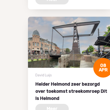
08
APR
David Luijs
Helder Helmond zeer bezorgd
over toekomst streekomroep Dit
Is Helmond
Meer