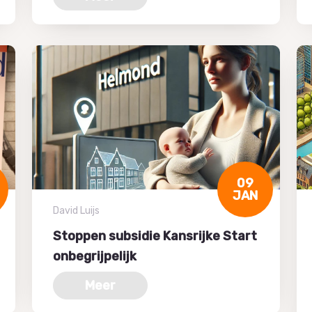
09
JAN
David Luijs
Stoppen subsidie Kansrijke Start
onbegrijpelijk
Meer