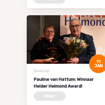
11
JAN
David Luijs
Pauline van Hattum: Winnaar
Helder Helmond Award!
Meer