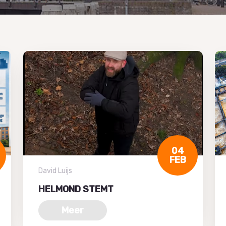
04
FEB
David Luijs
HELMOND STEMT
Meer