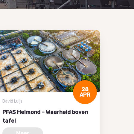
28
APR
David Luijs
PFAS Helmond – Waarheid boven
tafel
Meer