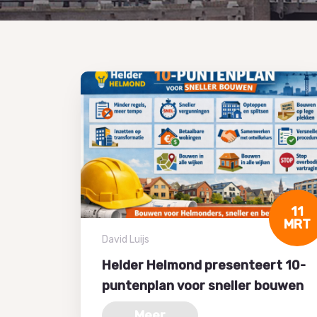
11
MRT
David Luijs
Helder Helmond presenteert 10-
puntenplan voor sneller bouwen
Meer