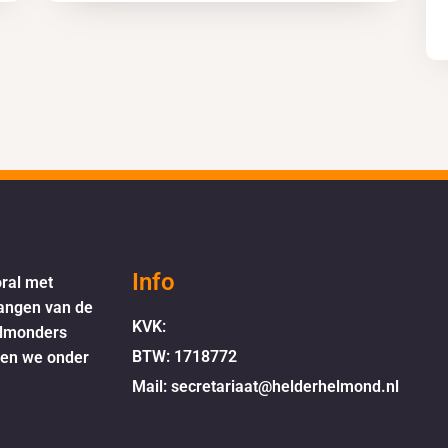
Info
oral met
langen van de
KVK:
elmonders
BTW: 1718772
oen we onder
Mail: secretariaat@helderhelmond.nl