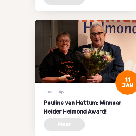
11
JAN
David Luijs
Pauline van Hattum: Winnaar
Helder Helmond Award!
Meer