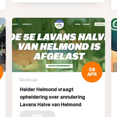
08
APR
David Luijs
Helder Helmond vraagt
opheldering over annulering
Lavans Halve van Helmond
Meer