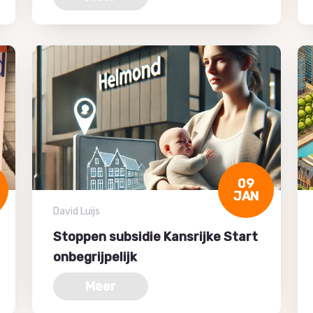
09
JAN
David Luijs
Stoppen subsidie Kansrijke Start
onbegrijpelijk
Meer