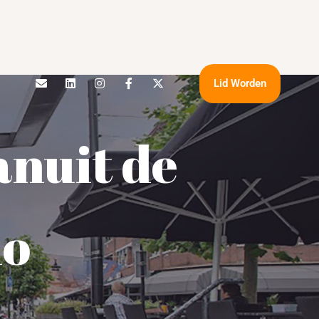
Lid Worden
anuit de
io