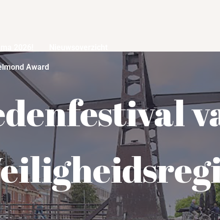
mma 2026!
Nieuwsoverzicht
elmond Award
denfestival v
eiligheidsreg