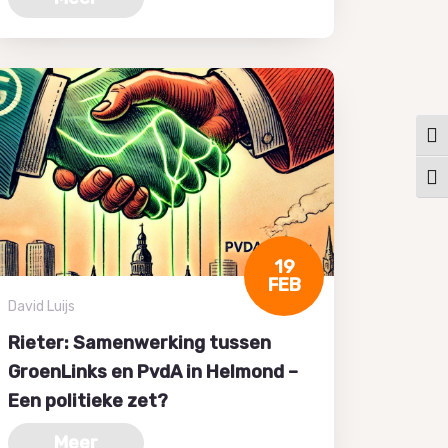
Keuz
Kies
19
FEB
David Luijs
Rieter: Samenwerking tussen
GroenLinks en PvdA in Helmond –
Een politieke zet?
Meer