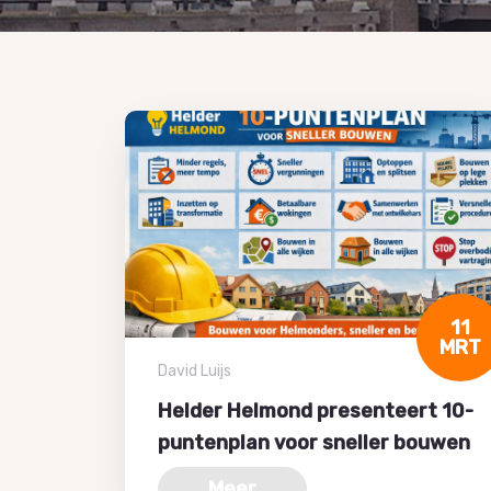
11
MRT
David Luijs
Helder Helmond presenteert 10-
puntenplan voor sneller bouwen
Meer