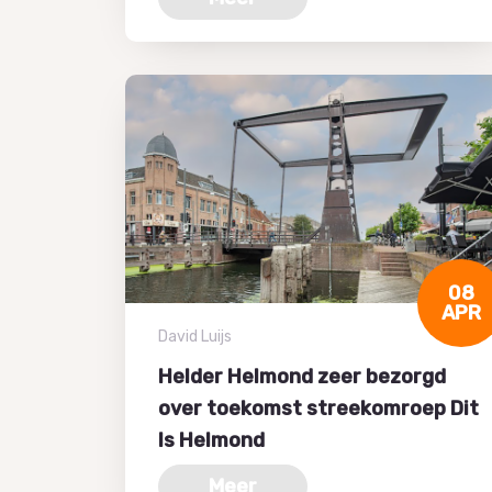
08
APR
David Luijs
Helder Helmond zeer bezorgd
over toekomst streekomroep Dit
Is Helmond
Meer