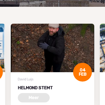
04
FEB
David Luijs
HELMOND STEMT
Meer