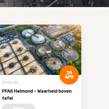
28
APR
David Luijs
PFAS Helmond – Waarheid boven
tafel
Meer