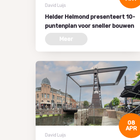
David Luijs
Helder Helmond presenteert 10-
puntenplan voor sneller bouwen
Meer
08
APR
David Luijs