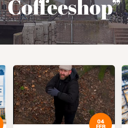
Coffeeshop”
04
FEB