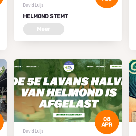
David Luijs
HELMOND STEMT
Meer
08
APR
David Luijs