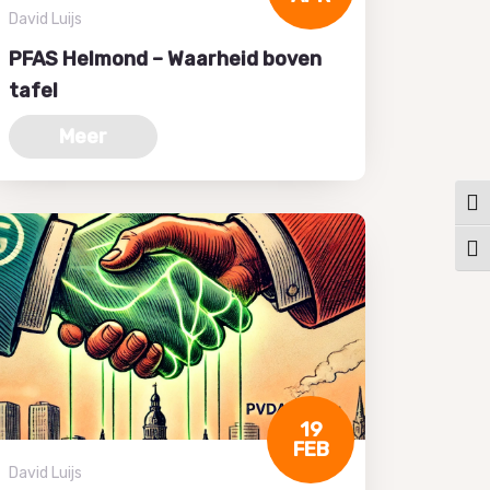
David Luijs
PFAS Helmond – Waarheid boven
tafel
Meer
Keuz
Kies
19
FEB
David Luijs