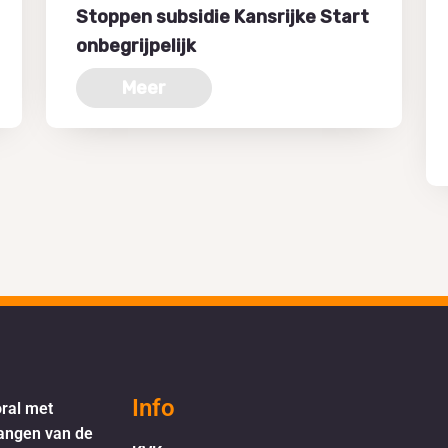
Stoppen subsidie Kansrijke Start
onbegrijpelijk
Meer
Info
oral met
langen van de