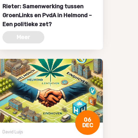
Rieter: Samenwerking tussen
GroenLinks en PvdA in Helmond –
Een politieke zet?
Meer
06
DEC
David Luijs