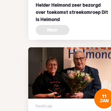
Helder Helmond zeer bezorgd
over toekomst streekomroep Dit
Is Helmond
Meer
11
JAN
David Luijs