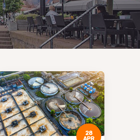
28
APR