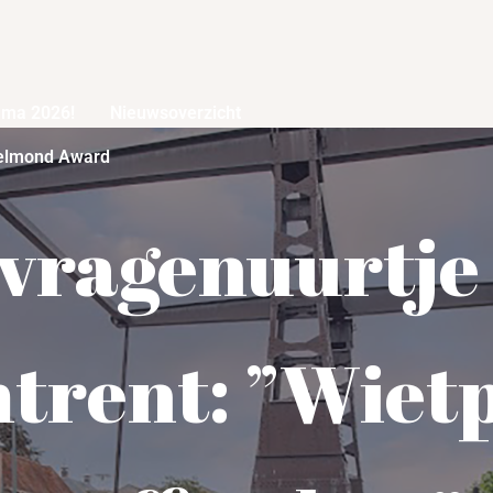
mma 2026!
Nieuwsoverzicht
elmond Award
vragenuurtje
trent: ”Wiet