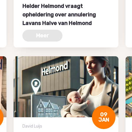
Helder Helmond vraagt
opheldering over annulering
Lavans Halve van Helmond
Meer
09
JAN
David Luijs