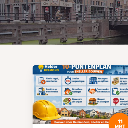
11
MRT