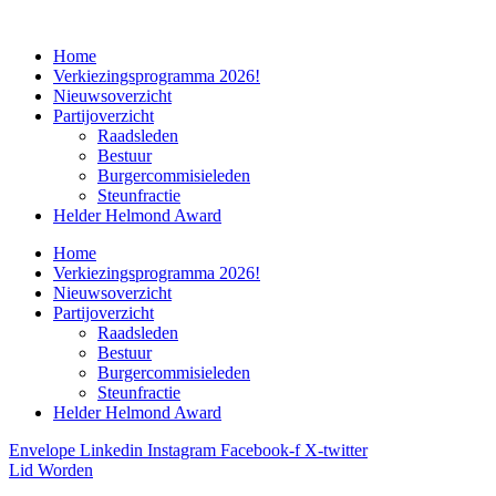
Home
Verkiezingsprogramma 2026!
Nieuwsoverzicht
Partijoverzicht
Raadsleden
Bestuur
Burgercommisieleden
Steunfractie
Helder Helmond Award
Home
Verkiezingsprogramma 2026!
Nieuwsoverzicht
Partijoverzicht
Raadsleden
Bestuur
Burgercommisieleden
Steunfractie
Helder Helmond Award
Envelope
Linkedin
Instagram
Facebook-f
X-twitter
Lid Worden