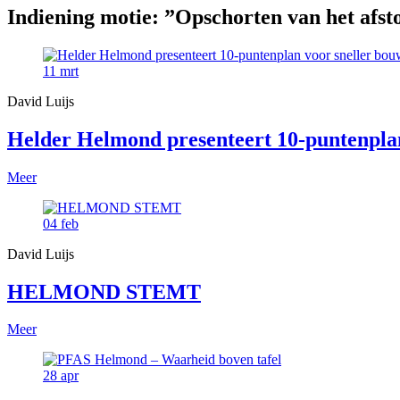
Indiening motie: ”Opschorten van het afs
11
mrt
David Luijs
Helder Helmond presenteert 10-puntenpla
Meer
04
feb
David Luijs
HELMOND STEMT
Meer
28
apr