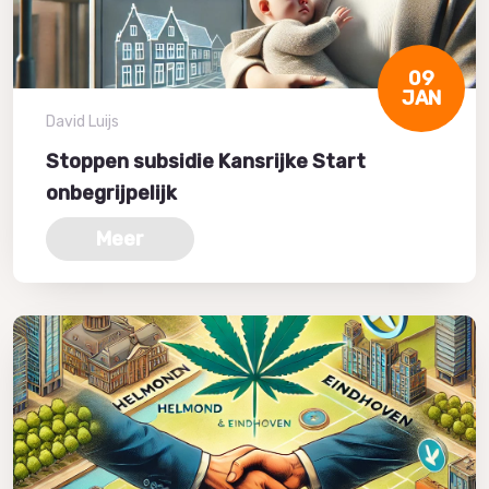
09
JAN
David Luijs
Stoppen subsidie Kansrijke Start
onbegrijpelijk
Meer