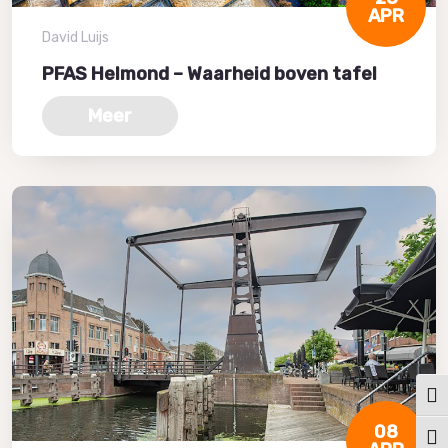
APR
David Luijs
PFAS Helmond – Waarheid boven tafel
Meer
Keuz
08
Kies