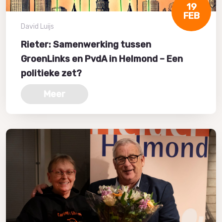
19
FEB
David Luijs
Rieter: Samenwerking tussen
GroenLinks en PvdA in Helmond – Een
politieke zet?
Meer