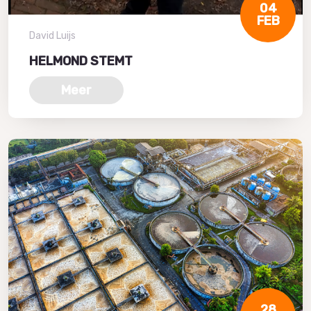
04
FEB
David Luijs
HELMOND STEMT
Meer
28