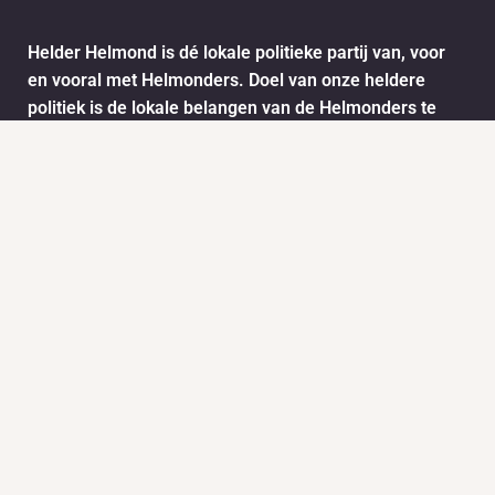
Helder Helmond is dé lokale politieke partij van, voor
en vooral met Helmonders. Doel van onze heldere
politiek is de lokale belangen van de Helmonders te
behartigen. De ideeën en wensen van de Helmonders
worden vertaald naar het stadsbestuur van Helmond.
Dit doen we onder andere door het informatie ophalen
via ons meldpunt.
Info
Nieuws
KVK:
BTW: 1718772
Helder Helmond Award
Mail:
secretariaat@helderhelmond.nl