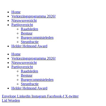
Home
Verkiezingsprogramma 2026!
Nieuwsoverzicht
Partijoverzicht
Raadsleden
Bestuur
Burgercommisieleden
Steunfractie
Helder Helmond Award
Home
Verkiezingsprogramma 2026!
Nieuwsoverzicht
Partijoverzicht
Raadsleden
Bestuur
Burgercommisieleden
Steunfractie
Helder Helmond Award
Envelope
Linkedin
Instagram
Facebook-f
X-twitter
Lid Worden