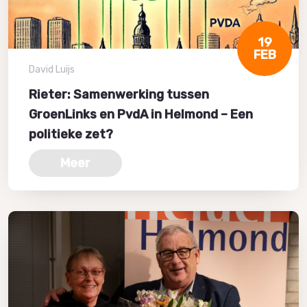
19
FEB
David Luijs
Rieter: Samenwerking tussen
GroenLinks en PvdA in Helmond – Een
politieke zet?
Meer