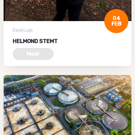
04
FEB
David Luijs
HELMOND STEMT
Meer