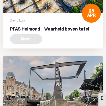
28
APR
David Luijs
PFAS Helmond – Waarheid boven tafel
Meer
Keuz