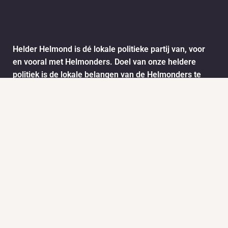
Helder Helmond is dé lokale politieke partij van, voor
en vooral met Helmonders. Doel van onze heldere
politiek is de lokale belangen van de Helmonders te
behartigen. De ideeën en wensen van de Helmonders
worden vertaald naar het stadsbestuur van Helmond.
Dit doen we onder andere door het informatie ophalen
via ons meldpunt.
Info
Nieuws
KVK:
BTW: 1718772
Helder Helmond Award
Mail:
secretariaat@helderhelmond.nl