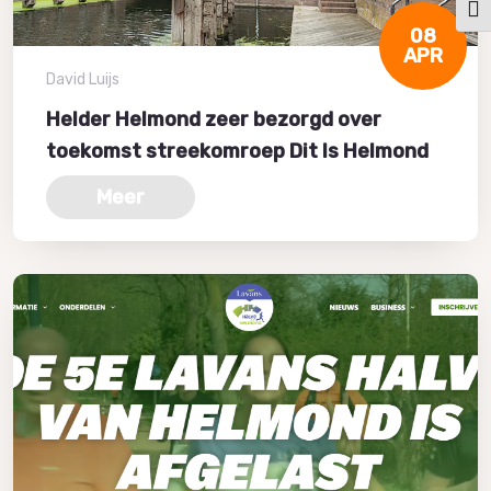
Kies
08
APR
David Luijs
Helder Helmond zeer bezorgd over
toekomst streekomroep Dit Is Helmond
Meer