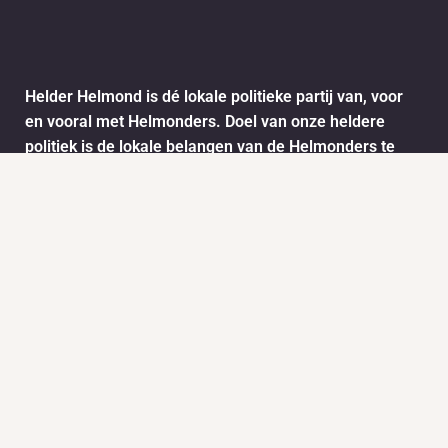
Helder Helmond is dé lokale politieke partij van, voor
en vooral met Helmonders. Doel van onze heldere
politiek is de lokale belangen van de Helmonders te
behartigen. De ideeën en wensen van de Helmonders
worden vertaald naar het stadsbestuur van Helmond.
Dit doen we onder andere door het informatie ophalen
via ons meldpunt.
Info
Nieuws
KVK:
BTW: 1718772
Helder Helmond Award
Mail:
secretariaat@helderhelmond.nl