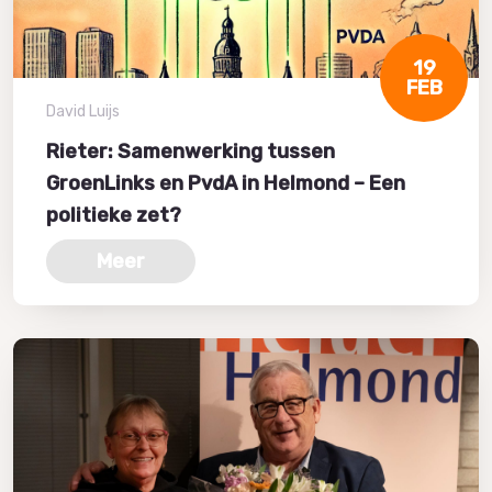
19
FEB
David Luijs
Rieter: Samenwerking tussen
GroenLinks en PvdA in Helmond – Een
politieke zet?
Meer