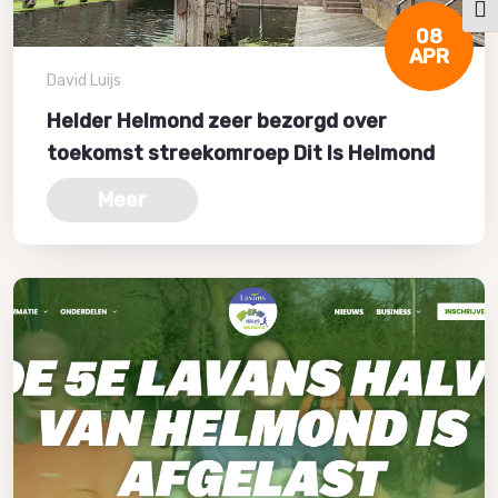
Kies
08
APR
David Luijs
Helder Helmond zeer bezorgd over
toekomst streekomroep Dit Is Helmond
Meer