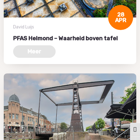
28
APR
David Luijs
PFAS Helmond – Waarheid boven tafel
Meer
Keuz