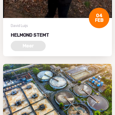
04
FEB
David Luijs
HELMOND STEMT
Meer