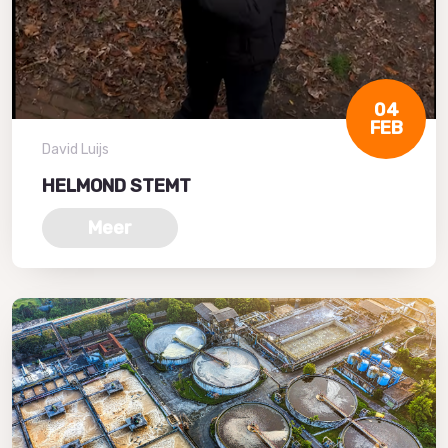
04
FEB
David Luijs
HELMOND STEMT
Meer