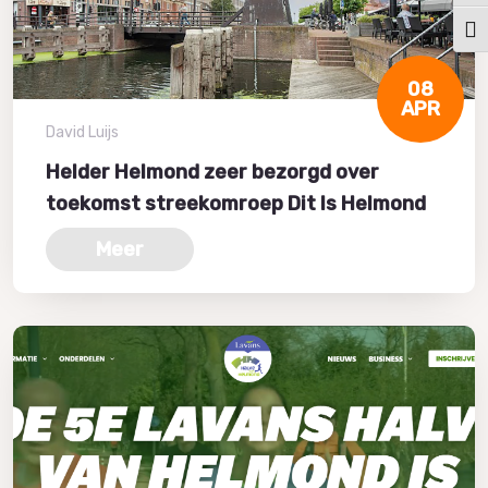
Kies
08
APR
David Luijs
Helder Helmond zeer bezorgd over
toekomst streekomroep Dit Is Helmond
Meer