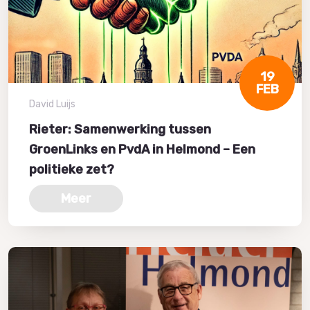
19
FEB
David Luijs
Rieter: Samenwerking tussen
GroenLinks en PvdA in Helmond – Een
politieke zet?
Meer