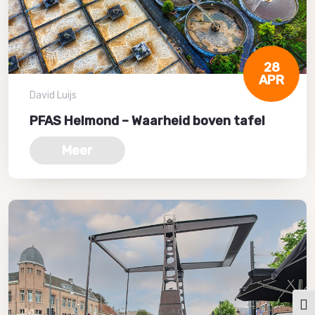
28
APR
David Luijs
PFAS Helmond – Waarheid boven tafel
Meer
Keuz