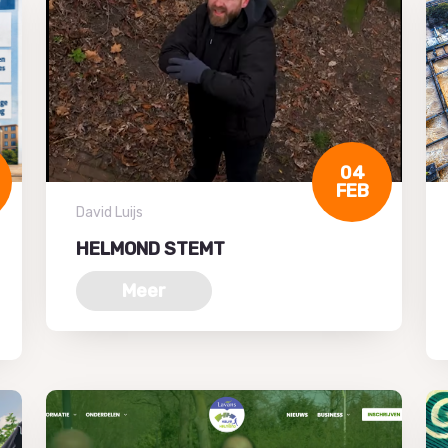
04
FEB
David Luijs
HELMOND STEMT
Meer