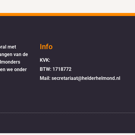
Info
oral met
langen van de
KVK:
elmonders
BTW: 1718772
oen we onder
Mail: secretariaat@helderhelmond.nl