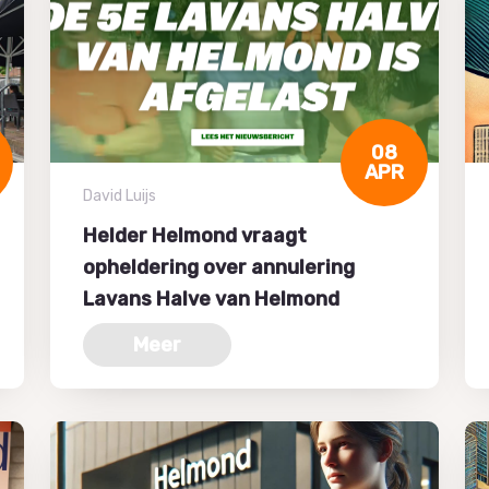
08
APR
David Luijs
Helder Helmond vraagt
opheldering over annulering
Lavans Halve van Helmond
Meer