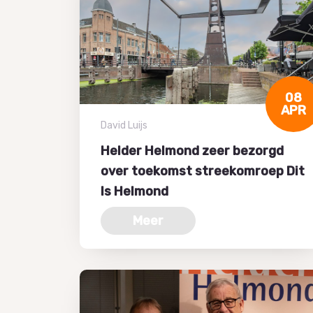
08
APR
David Luijs
Helder Helmond zeer bezorgd
over toekomst streekomroep Dit
Is Helmond
Meer