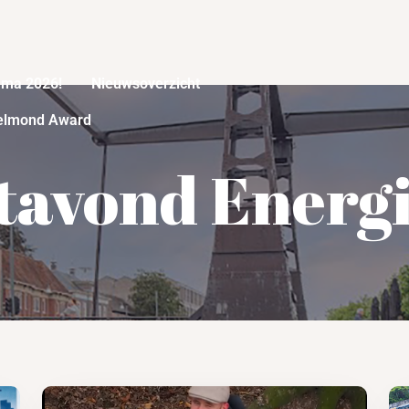
mma 2026!
Nieuwsoverzicht
elmond Award
tavond Energi