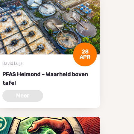
28
APR
David Luijs
PFAS Helmond – Waarheid boven
tafel
Meer