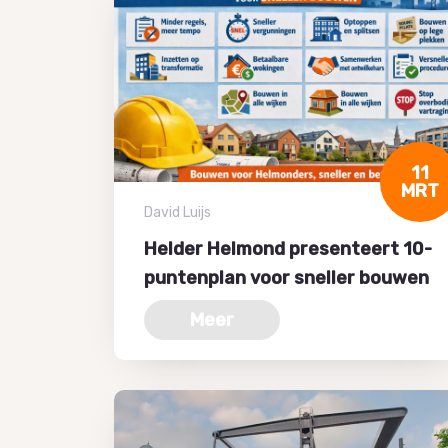
11
MRT
David Luijs
Helder Helmond presenteert 10-
puntenplan voor sneller bouwen
Meer