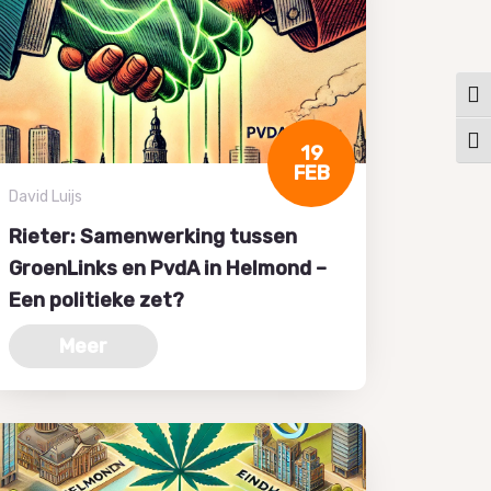
Keuz
Kies
19
FEB
David Luijs
Rieter: Samenwerking tussen
GroenLinks en PvdA in Helmond –
Een politieke zet?
Meer