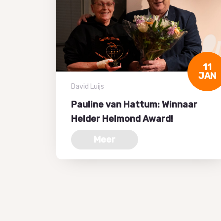
11
JAN
David Luijs
Pauline van Hattum: Winnaar
Helder Helmond Award!
Meer