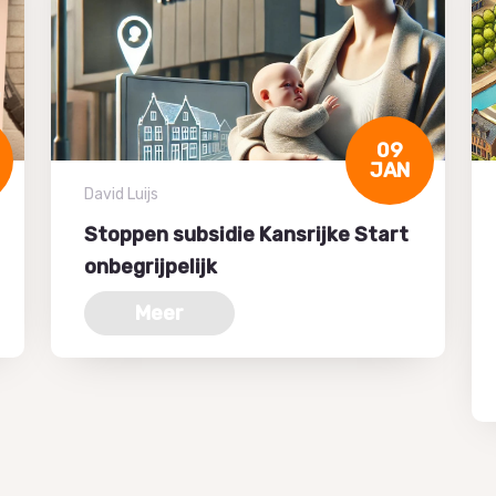
09
JAN
David Luijs
Stoppen subsidie Kansrijke Start
onbegrijpelijk
Meer