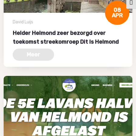
Kies
08
APR
David Luijs
Helder Helmond zeer bezorgd over
toekomst streekomroep Dit Is Helmond
Meer