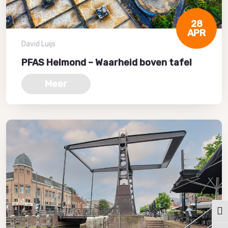
28
APR
David Luijs
PFAS Helmond – Waarheid boven tafel
Meer
Keuz