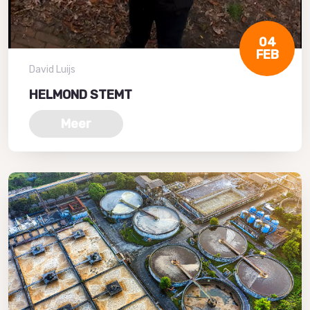
04
FEB
David Luijs
HELMOND STEMT
Meer