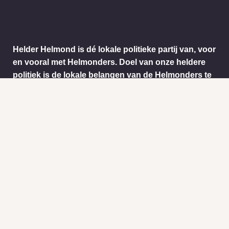
Helder Helmond is dé lokale politieke partij van, voor
en vooral met Helmonders. Doel van onze heldere
politiek is de lokale belangen van de Helmonders te
behartigen. De ideeën en wensen van de
Helmonders worden vertaald naar het stadsbestuur
van Helmond. Dit doen we onder andere door het
informatie ophalen via ons meldpunt.
Info
Nieuws
KVK:
BTW: 1718772
Helder Helmond Award
Mail:
secretariaat@helderhelmond.nl