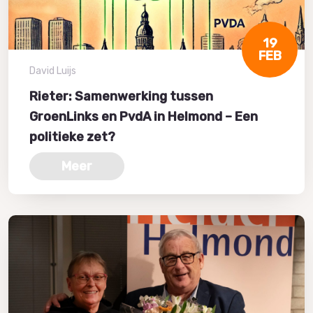
19
FEB
David Luijs
Rieter: Samenwerking tussen
GroenLinks en PvdA in Helmond – Een
politieke zet?
Meer