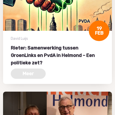
19
FEB
David Luijs
Rieter: Samenwerking tussen
GroenLinks en PvdA in Helmond – Een
politieke zet?
Meer