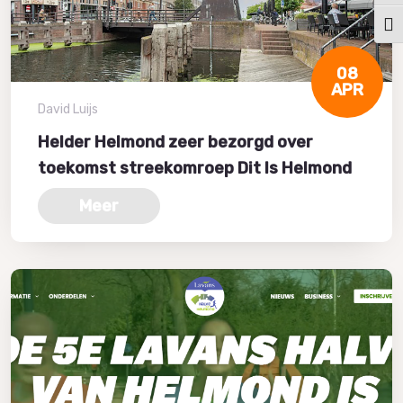
Kies
08
APR
David Luijs
Helder Helmond zeer bezorgd over
toekomst streekomroep Dit Is Helmond
Meer