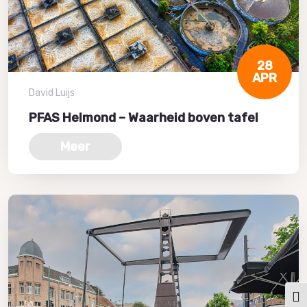
28
APR
David Luijs
PFAS Helmond – Waarheid boven tafel
Meer
Keuz