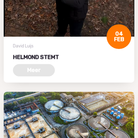
04
FEB
David Luijs
HELMOND STEMT
Meer