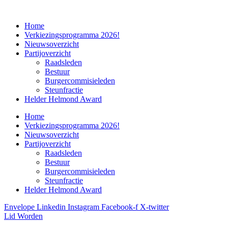
Home
Verkiezingsprogramma 2026!
Nieuwsoverzicht
Partijoverzicht
Raadsleden
Bestuur
Burgercommisieleden
Steunfractie
Helder Helmond Award
Home
Verkiezingsprogramma 2026!
Nieuwsoverzicht
Partijoverzicht
Raadsleden
Bestuur
Burgercommisieleden
Steunfractie
Helder Helmond Award
Envelope
Linkedin
Instagram
Facebook-f
X-twitter
Lid Worden