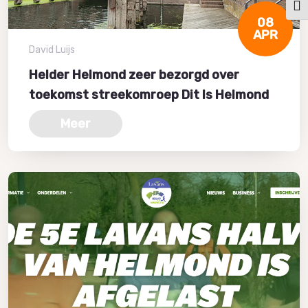
Kies
08
APR
David Luijs
Helder Helmond zeer bezorgd over
toekomst streekomroep Dit Is Helmond
Meer