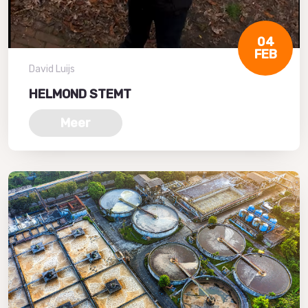
04
FEB
David Luijs
HELMOND STEMT
Meer