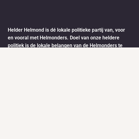
Helder Helmond is dé lokale politieke partij van, voor
en vooral met Helmonders. Doel van onze heldere
politiek is de lokale belangen van de Helmonders te
behartigen. De ideeën en wensen van de Helmonders
worden vertaald naar het stadsbestuur van Helmond.
Dit doen we onder andere door het informatie ophalen
via ons meldpunt.
Info
Nieuws
KVK:
BTW: 1718772
Helder Helmond Award
Mail:
secretariaat@helderhelmond.nl