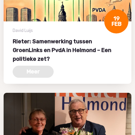
19
FEB
David Luijs
Rieter: Samenwerking tussen
GroenLinks en PvdA in Helmond – Een
politieke zet?
Meer