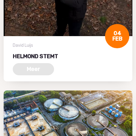
04
FEB
David Luijs
HELMOND STEMT
Meer