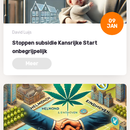
09
JAN
David Luijs
Stoppen subsidie Kansrijke Start
onbegrijpelijk
Meer