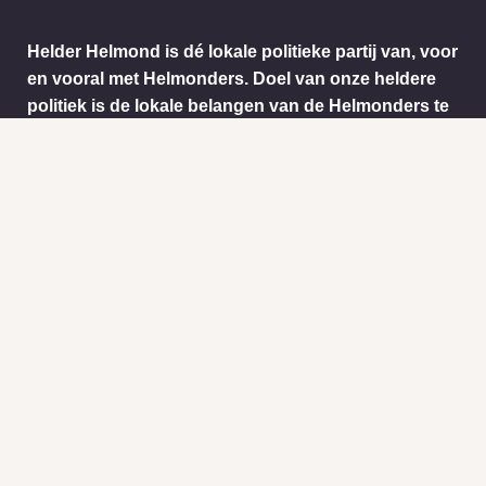
Helder Helmond is dé lokale politieke partij van, voor
en vooral met Helmonders. Doel van onze heldere
politiek is de lokale belangen van de Helmonders te
behartigen. De ideeën en wensen van de
Helmonders worden vertaald naar het stadsbestuur
van Helmond. Dit doen we onder andere door het
informatie ophalen via ons meldpunt.
Info
Nieuws
KVK:
BTW: 1718772
Helder Helmond Award
Mail:
secretariaat@helderhelmond.nl