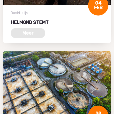
04
FEB
David Luijs
HELMOND STEMT
Meer
28