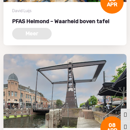
APR
David Luijs
PFAS Helmond – Waarheid boven tafel
Meer
Keuz
08
Kies