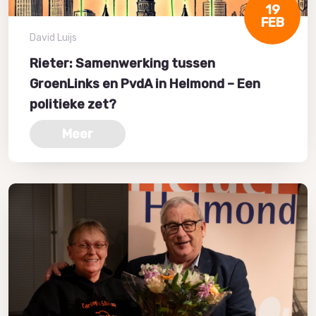
19
FEB
David Luijs
Rieter: Samenwerking tussen
GroenLinks en PvdA in Helmond – Een
politieke zet?
Meer