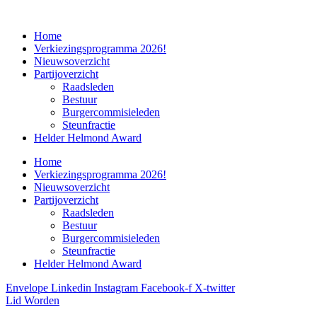
Home
Verkiezingsprogramma 2026!
Nieuwsoverzicht
Partijoverzicht
Raadsleden
Bestuur
Burgercommisieleden
Steunfractie
Helder Helmond Award
Home
Verkiezingsprogramma 2026!
Nieuwsoverzicht
Partijoverzicht
Raadsleden
Bestuur
Burgercommisieleden
Steunfractie
Helder Helmond Award
Envelope
Linkedin
Instagram
Facebook-f
X-twitter
Lid Worden