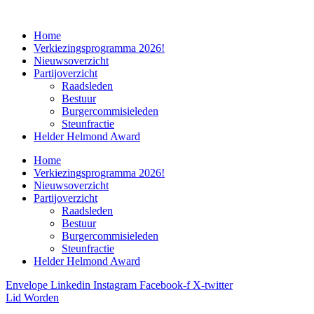
Home
Verkiezingsprogramma 2026!
Nieuwsoverzicht
Partijoverzicht
Raadsleden
Bestuur
Burgercommisieleden
Steunfractie
Helder Helmond Award
Home
Verkiezingsprogramma 2026!
Nieuwsoverzicht
Partijoverzicht
Raadsleden
Bestuur
Burgercommisieleden
Steunfractie
Helder Helmond Award
Envelope
Linkedin
Instagram
Facebook-f
X-twitter
Lid Worden