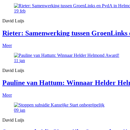
19
feb
David Luijs
Rieter: Samenwerking tussen GroenLinks e
Meer
11
jan
David Luijs
Pauline van Hattum: Winnaar Helder He
Meer
09
jan
David Luijs