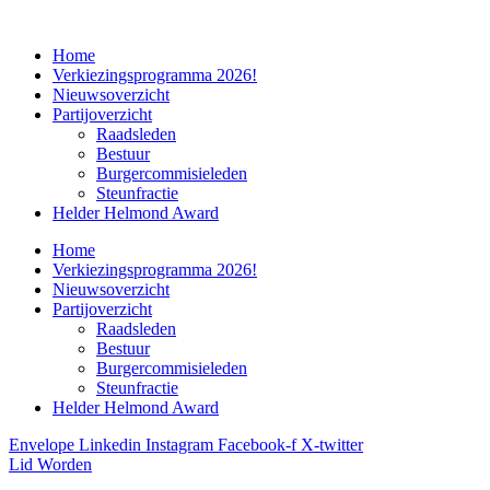
Home
Verkiezingsprogramma 2026!
Nieuwsoverzicht
Partijoverzicht
Raadsleden
Bestuur
Burgercommisieleden
Steunfractie
Helder Helmond Award
Home
Verkiezingsprogramma 2026!
Nieuwsoverzicht
Partijoverzicht
Raadsleden
Bestuur
Burgercommisieleden
Steunfractie
Helder Helmond Award
Envelope
Linkedin
Instagram
Facebook-f
X-twitter
Lid Worden