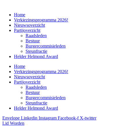
Home
Verkiezingsprogramma 2026!
Nieuwsoverzicht
Partijoverzicht
Raadsleden
Bestuur
Burgercommisieleden
Steunfractie
Helder Helmond Award
Home
Verkiezingsprogramma 2026!
Nieuwsoverzicht
Partijoverzicht
Raadsleden
Bestuur
Burgercommisieleden
Steunfractie
Helder Helmond Award
Envelope
Linkedin
Instagram
Facebook-f
X-twitter
Lid Worden