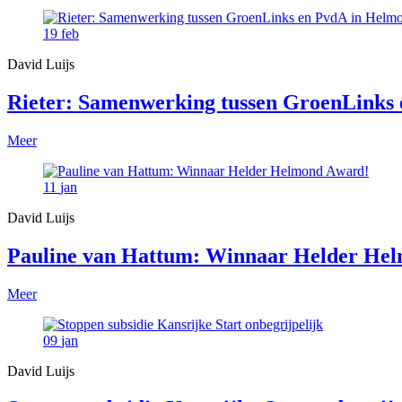
19
feb
David Luijs
Rieter: Samenwerking tussen GroenLinks e
Meer
11
jan
David Luijs
Pauline van Hattum: Winnaar Helder He
Meer
09
jan
David Luijs