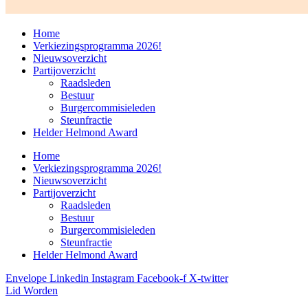
Home
Verkiezingsprogramma 2026!
Nieuwsoverzicht
Partijoverzicht
Raadsleden
Bestuur
Burgercommisieleden
Steunfractie
Helder Helmond Award
Home
Verkiezingsprogramma 2026!
Nieuwsoverzicht
Partijoverzicht
Raadsleden
Bestuur
Burgercommisieleden
Steunfractie
Helder Helmond Award
Envelope
Linkedin
Instagram
Facebook-f
X-twitter
Lid Worden