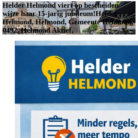
Helder Helmond viert op bescheiden
wijze haar 15-jarig jubileum!Helder
Helmond, Helmond, Gemeente Helmond,
0492, Helmond Aktief,