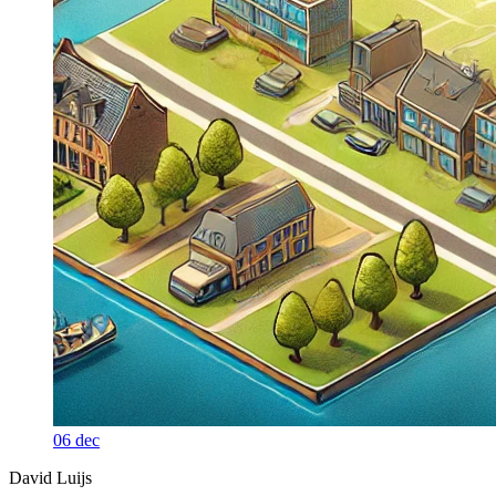
06
dec
David Luijs