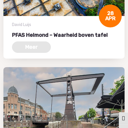
28
APR
David Luijs
PFAS Helmond – Waarheid boven tafel
Meer
Keuz