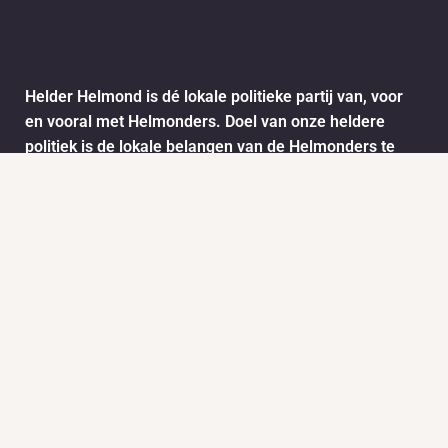
Helder Helmond is dé lokale politieke partij van, voor
en vooral met Helmonders. Doel van onze heldere
politiek is de lokale belangen van de Helmonders te
behartigen. De ideeën en wensen van de Helmonders
worden vertaald naar het stadsbestuur van Helmond.
Dit doen we onder andere door het informatie ophalen
via ons meldpunt.
Info
Nieuws
KVK:
BTW: 1718772
Helder Helmond Award
Mail:
secretariaat@helderhelmond.nl