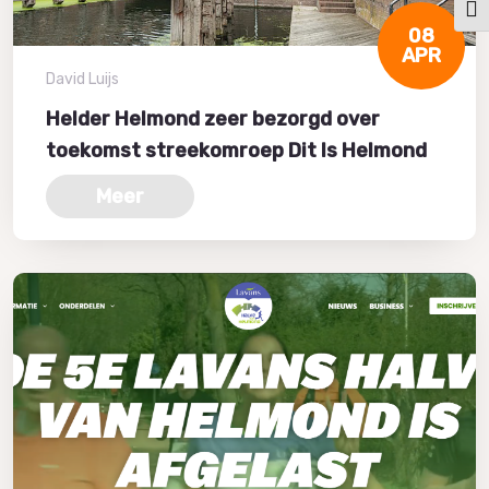
Kies
08
APR
David Luijs
Helder Helmond zeer bezorgd over
toekomst streekomroep Dit Is Helmond
Meer