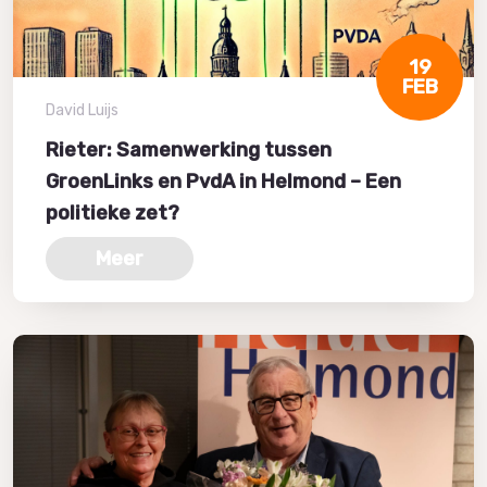
19
FEB
David Luijs
Rieter: Samenwerking tussen
GroenLinks en PvdA in Helmond – Een
politieke zet?
Meer