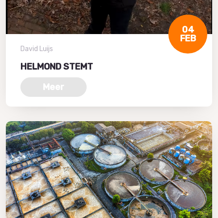
04
FEB
David Luijs
HELMOND STEMT
Meer