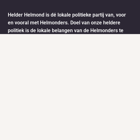
Helder Helmond is dé lokale politieke partij van, voor
en vooral met Helmonders. Doel van onze heldere
politiek is de lokale belangen van de Helmonders te
behartigen. De ideeën en wensen van de Helmonders
worden vertaald naar het stadsbestuur van Helmond.
Dit doen we onder andere door het informatie ophalen
via ons meldpunt.
Info
Nieuws
KVK:
BTW: 1718772
Helder Helmond Award
Mail:
secretariaat@helderhelmond.nl