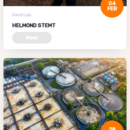
04
FEB
David Luijs
HELMOND STEMT
Meer
28