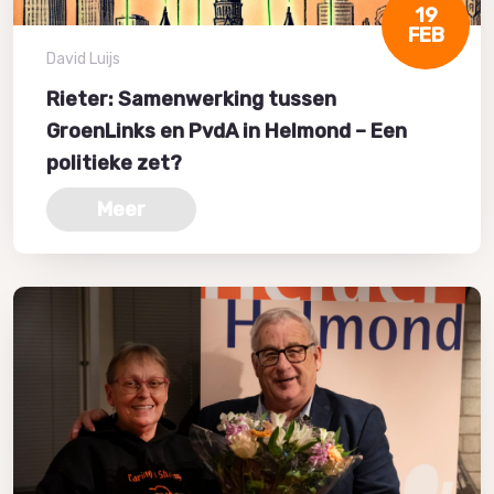
19
FEB
David Luijs
Rieter: Samenwerking tussen
GroenLinks en PvdA in Helmond – Een
politieke zet?
Meer