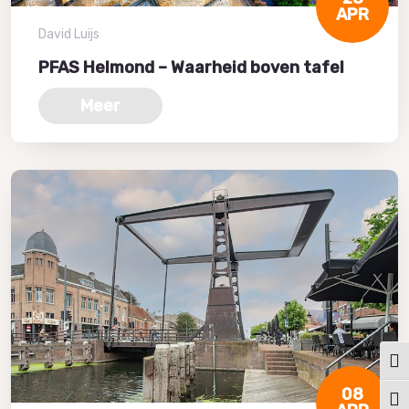
APR
David Luijs
PFAS Helmond – Waarheid boven tafel
Meer
Keuz
08
Kies