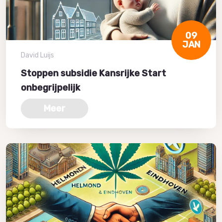
09
JAN
David Luijs
Stoppen subsidie Kansrijke Start
onbegrijpelijk
Meer