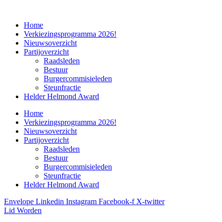
Home
Verkiezingsprogramma 2026!
Nieuwsoverzicht
Partijoverzicht
Raadsleden
Bestuur
Burgercommisieleden
Steunfractie
Helder Helmond Award
Home
Verkiezingsprogramma 2026!
Nieuwsoverzicht
Partijoverzicht
Raadsleden
Bestuur
Burgercommisieleden
Steunfractie
Helder Helmond Award
Envelope
Linkedin
Instagram
Facebook-f
X-twitter
Lid Worden