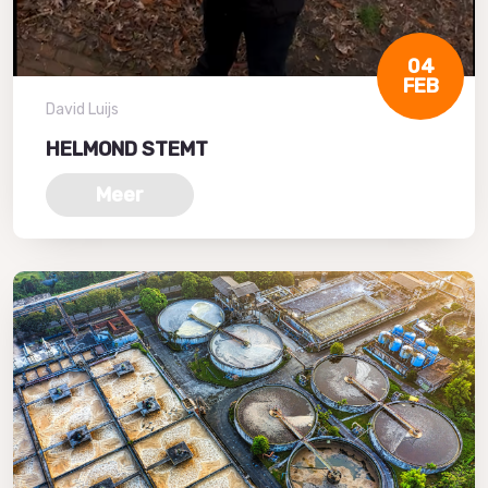
04
FEB
David Luijs
HELMOND STEMT
Meer