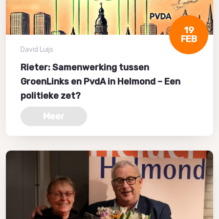
19
FEB
David Luijs
Rieter: Samenwerking tussen
GroenLinks en PvdA in Helmond – Een
politieke zet?
Meer