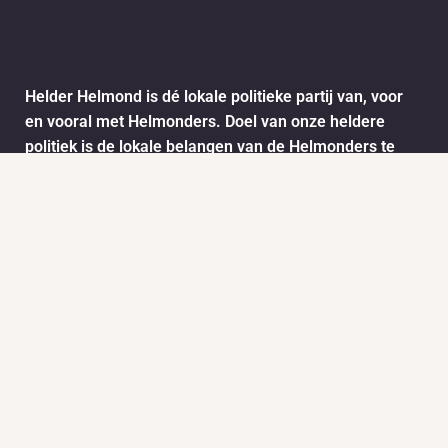
Helder Helmond is dé lokale politieke partij van, voor
en vooral met Helmonders. Doel van onze heldere
politiek is de lokale belangen van de Helmonders te
behartigen. De ideeën en wensen van de Helmonders
worden vertaald naar het stadsbestuur van Helmond.
Dit doen we onder andere door het informatie ophalen
via ons meldpunt.
Info
Nieuws
KVK:
BTW: 1718772
Helder Helmond Award
Mail:
secretariaat@helderhelmond.nl