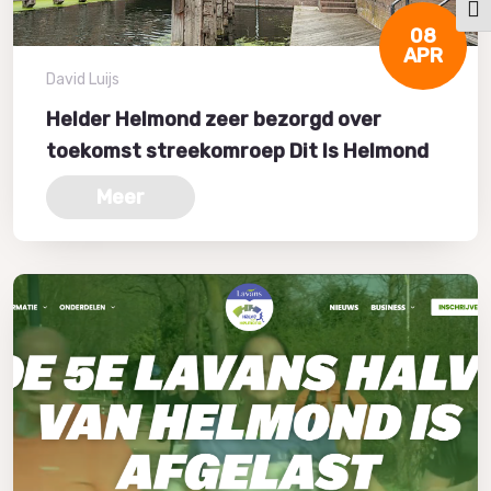
Kies
08
APR
David Luijs
Helder Helmond zeer bezorgd over
toekomst streekomroep Dit Is Helmond
Meer