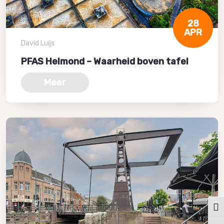
28
APR
David Luijs
PFAS Helmond – Waarheid boven tafel
Meer
Keuz